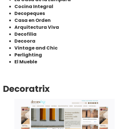
Cocina Integral
Decopeques
Casa en Orden
Arquitectura Viva
Decofilia
Decoora
Vintage and Chic
Perlighting
El Mueble
Decoratrix