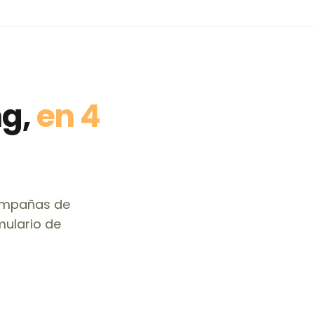
ng,
en 4
campañas de
mulario de