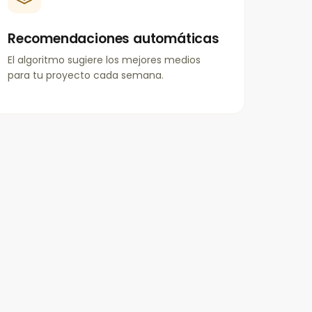
Recomendaciones automáticas
El algoritmo sugiere los mejores medios
para tu proyecto cada semana.