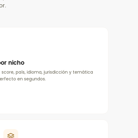
or.
por nicho
 score, país, idioma, jurisdicción y temática
perfecto en segundos.