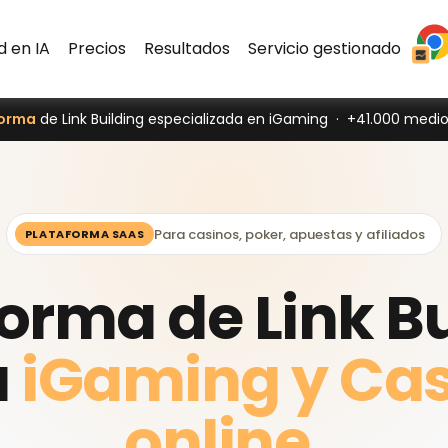
ad en IA
Precios
Resultados
Servicio gestionado
forma
de Link Building especializada en iGaming · +41.000 medio
Para casinos, poker, apuestas y afiliados
PLATAFORMA SAAS
orma de Link B
a
iGaming y Ca
online
.