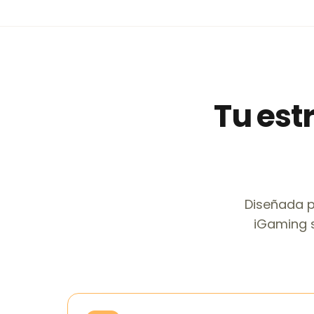
Tu est
Diseñada p
iGaming s