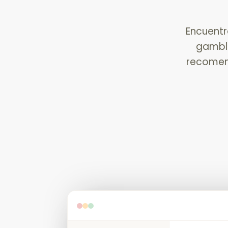
Encuentra
gambli
recomend