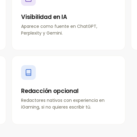
Visibilidad en IA
Aparece como fuente en ChatGPT,
Perplexity y Gemini.
Redacción opcional
Redactores nativos con experiencia en
iGaming, si no quieres escribir tú.