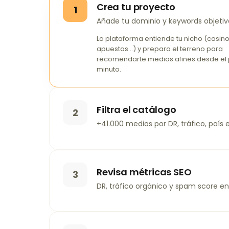
Crea tu proyecto
1
Añade tu dominio y keywords objetiv
La plataforma entiende tu nicho (casino
apuestas…) y prepara el terreno para
recomendarte medios afines desde el 
minuto.
Filtra el catálogo
2
+41.000 medios por DR, tráfico, país 
Revisa métricas SEO
3
DR, tráfico orgánico y spam score en 