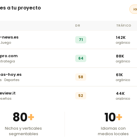
es a tu proyecto
i
DR
TRÁFICO
-news.es
142K
71
 Juego
orgánico
-pro.com
88K
64
Estrategia
orgánico
as-hoy.es
61K
58
 · Deportes
orgánico
eview.it
44K
52
Reseñas
orgánico
80
+
10
+
Nichos y verticales
Idiomas con
segmentables
medios locales