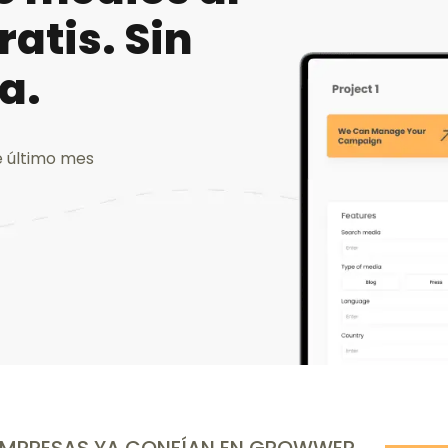
atis. Sin
a.
e último mes