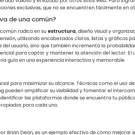
rado valioso y enlazado por otros sitios web. Para lograr
ciones exclusivas, que no se encuentren fácilmente en ot
tiva de una común?
a común radica en su
estructura
, diseño visual y organiz
nsión, utilizando encabezados claros, listas y gráficos pa
cia del usuario, sino que también incrementa la probabili
encial para captar y mantener la atención del lector. El
una guía en una experiencia interactiva y memorable.
cial para maximizar su alcance. Técnicas como el uso de
 pueden amplificar su visibilidad y fomentar el interca
identificar las plataformas donde se encuentra tu público
propiados para cada uno.
por Brian Dean, es un ejemplo efectivo de cómo mejorar e